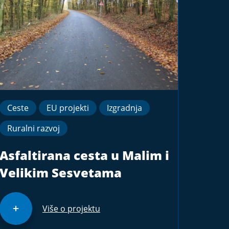
Ceste
EU projekti
Izgradnja
Ruralni razvoj
Asfaltirana cesta u Malim i
Velikim Sesvetama
Više o projektu