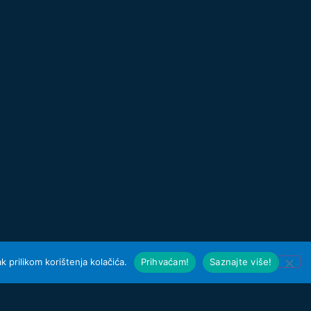
 prilikom korištenja kolačića.
Prihvaćam!
Saznajte više!