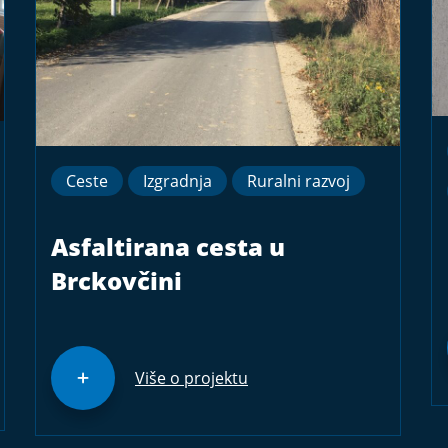
Ceste
Izgradnja
Ruralni razvoj
Asfaltirana cesta u
Brckovčini
Više o projektu