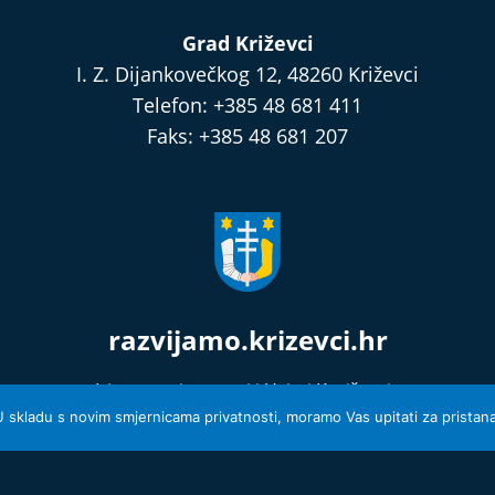
Grad Križevci
I. Z. Dijankovečkog 12, 48260 Križevci
Telefon: +385 48 681 411
Faks: +385 48 681 207
razvijamo.krizevci.hr
Izjava o privatnosti i Uvjeti Korištenja
© 2026 Grad Križevci
 U skladu s novim smjernicama privatnosti, moramo Vas upitati za pristanak