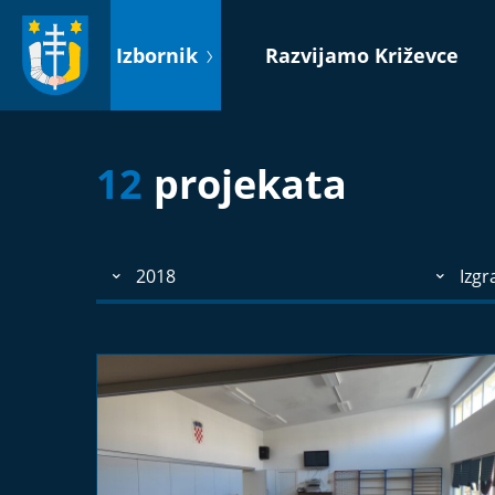
Idi
na
Izbornik
Razvijamo Križevce
sadržaj
12
projekata
2018
Izgr