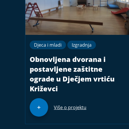
Djeca i mladi
Izgradnja
Obnovljena dvorana i
postavljene zaštitne
ograde u Dječjem vrtiću
Križevci
Više o projektu