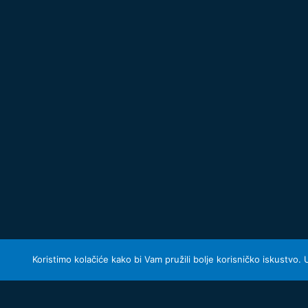
Koristimo kolačiće kako bi Vam pružili bolje korisničko iskustvo.