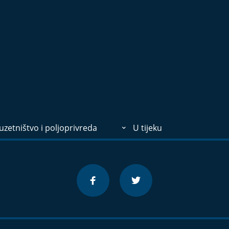
zetništvo i poljoprivreda
U tijeku