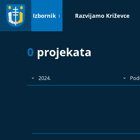
Idi
na
Izbornik
Razvijamo Križevce
sadržaj
0
projekata
2024.
Podu