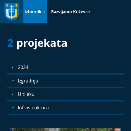
Idi
na
Izbornik
Razvijamo Križevce
sadržaj
2
projekata
2024.
Izgradnja
U tijeku
Infrastruktura