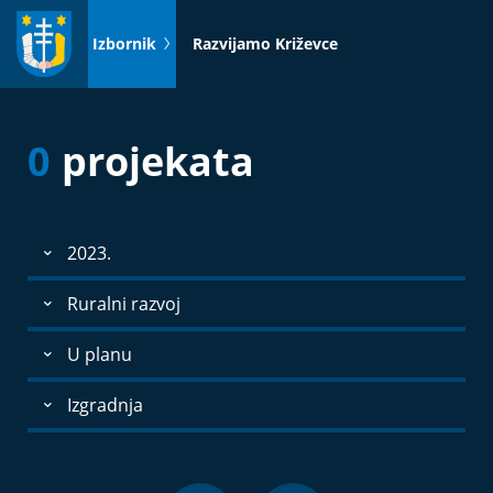
Idi
na
Izbornik
Razvijamo Križevce
sadržaj
0
projekata
2023.
Ruralni razvoj
U planu
Izgradnja