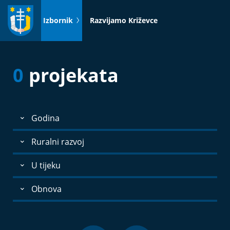
Idi
na
Izbornik
Razvijamo Križevce
sadržaj
0
projekata
Godina
Ruralni razvoj
U tijeku
Obnova