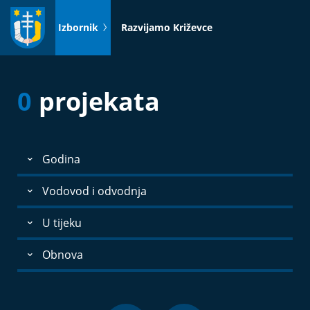
Idi
na
Izbornik
Razvijamo Križevce
sadržaj
0
projekata
Godina
Vodovod i odvodnja
U tijeku
Obnova