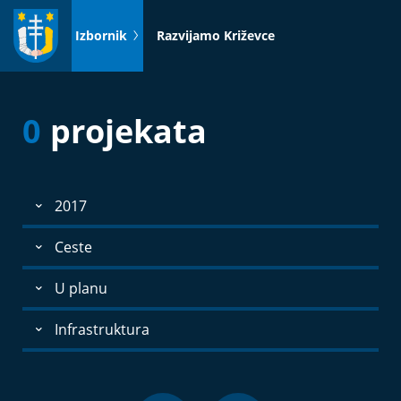
Idi
na
Izbornik
Razvijamo Križevce
sadržaj
0
projekata
2017
Ceste
U planu
Infrastruktura