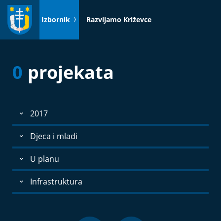
Idi
na
Izbornik
Razvijamo Križevce
sadržaj
0
projekata
2017
Djeca i mladi
U planu
Infrastruktura