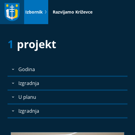
Idi
na
Izbornik
Razvijamo Križevce
sadržaj
1
projekt
Godina
Izgradnja
U planu
Izgradnja