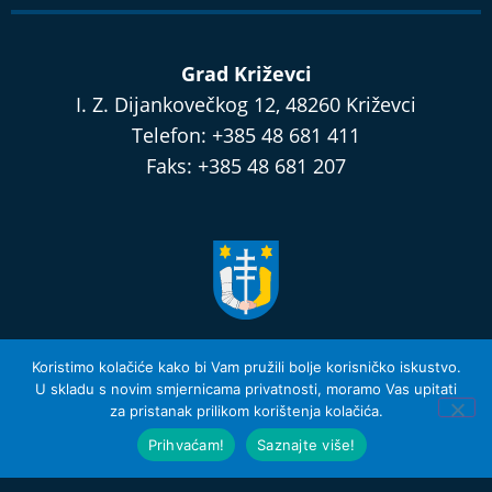
Grad Križevci
I. Z. Dijankovečkog 12, 48260 Križevci
Telefon: +385 48 681 411
Faks: +385 48 681 207
razvijamo.krizevci.hr
Koristimo kolačiće kako bi Vam pružili bolje korisničko iskustvo.
U skladu s novim smjernicama privatnosti, moramo Vas upitati
za pristanak prilikom korištenja kolačića.
Izjava o privatnosti i Uvjeti Korištenja
© 2026 Grad Križevci
Prihvaćam!
Saznajte više!