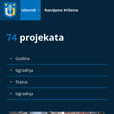
Idi
na
Izbornik
Razvijamo Križevce
sadržaj
74
projekata
Godina
Izgradnja
Status
Izgradnja