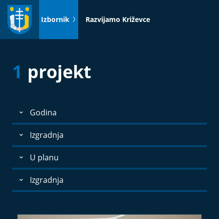
Idi
na
Izbornik
Razvijamo Križevce
sadržaj
1
projekt
Godina
Izgradnja
U planu
Izgradnja