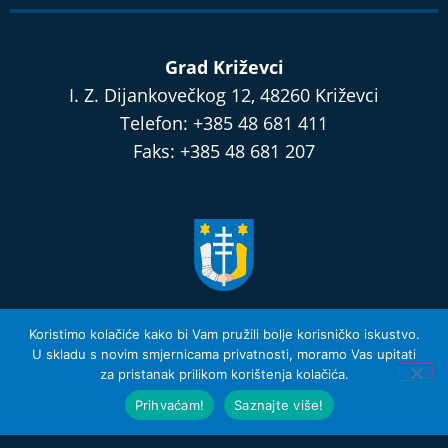
Grad Križevci
I. Z. Dijankovečkog 12, 48260 Križevci
Telefon: +385 48 681 411
Faks: +385 48 681 207
razvijamo.krizevci.hr
Koristimo kolačiće kako bi Vam pružili bolje korisničko iskustvo.
U skladu s novim smjernicama privatnosti, moramo Vas upitati
za pristanak prilikom korištenja kolačića.
Izjava o privatnosti i Uvjeti Korištenja
© 2026 Grad Križevci
Prihvaćam!
Saznajte više!