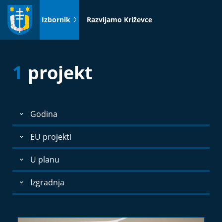
Idi
na
Izbornik
Razvijamo Križevce
sadržaj
1
projekt
Godina
EU projekti
U planu
Izgradnja