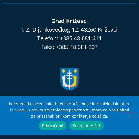
Grad Križevci
I. Z. Dijankovečkog 12, 48260 Križevci
Telefon: +385 48 681 411
Faks: +385 48 681 207
razvijamo.krizevci.hr
Koristimo kolačiće kako bi Vam pružili bolje korisničko iskustvo.
U skladu s novim smjernicama privatnosti, moramo Vas upitati
za pristanak prilikom korištenja kolačića.
Izjava o privatnosti i Uvjeti Korištenja
© 2026 Grad Križevci
Prihvaćam!
Saznajte više!