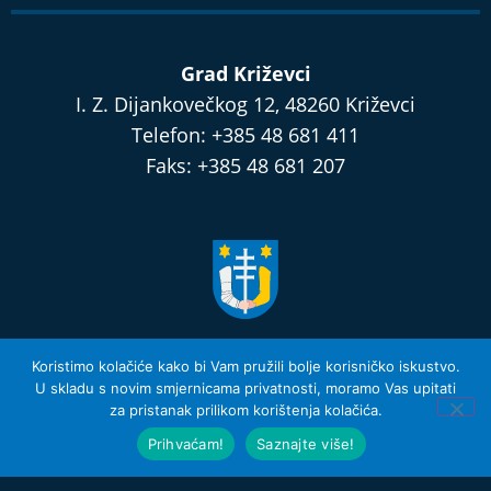
Grad Križevci
I. Z. Dijankovečkog 12, 48260 Križevci
Telefon: +385 48 681 411
Faks: +385 48 681 207
razvijamo.krizevci.hr
Koristimo kolačiće kako bi Vam pružili bolje korisničko iskustvo.
U skladu s novim smjernicama privatnosti, moramo Vas upitati
za pristanak prilikom korištenja kolačića.
Izjava o privatnosti i Uvjeti Korištenja
© 2026 Grad Križevci
Prihvaćam!
Saznajte više!