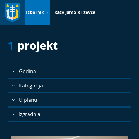
Idi
na
Izbornik
Razvijamo Križevce
sadržaj
1
projekt
Godina
Kategorija
U planu
Izgradnja