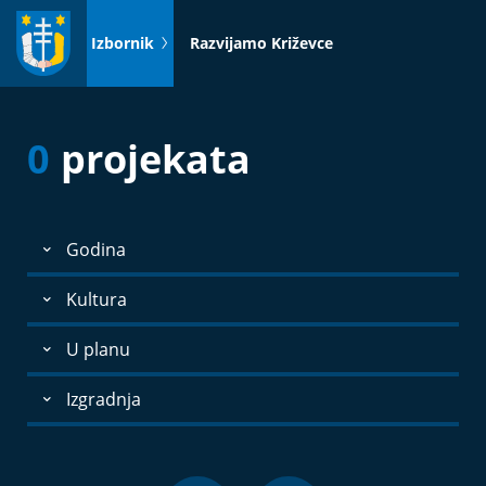
Idi
na
Izbornik
Razvijamo Križevce
sadržaj
0
projekata
Godina
Kultura
U planu
Izgradnja