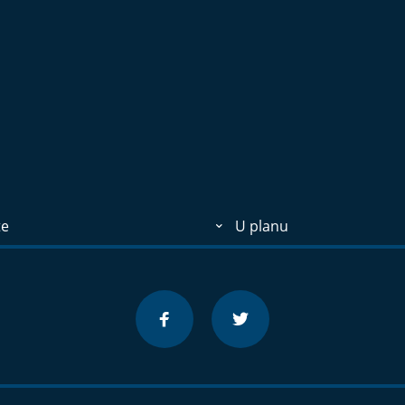
te
U planu