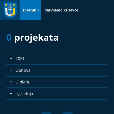
Idi
na
Izbornik
Razvijamo Križevce
sadržaj
0
projekata
2021
Obnova
U planu
Izgradnja