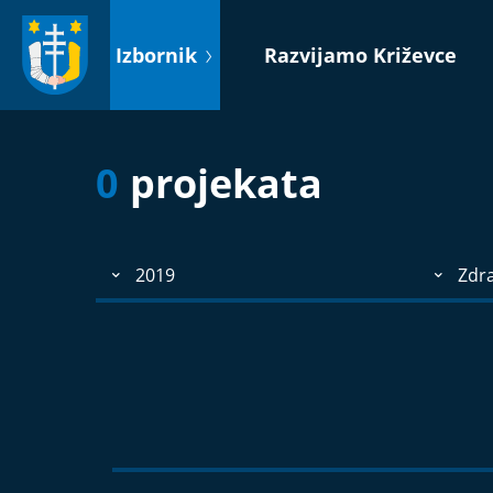
Idi
na
Izbornik
Razvijamo Križevce
sadržaj
0
projekata
2019
Zdra