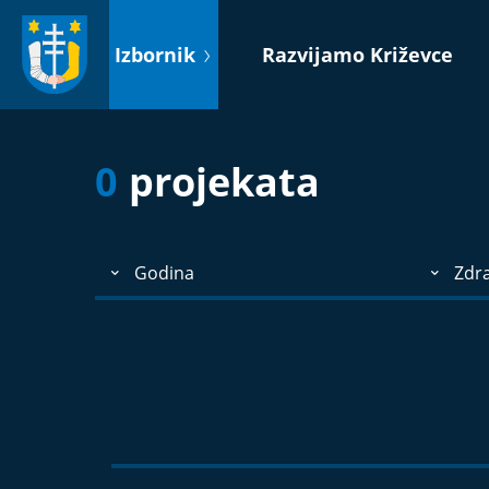
Idi
na
Izbornik
Razvijamo Križevce
sadržaj
0
projekata
Godina
Zdra