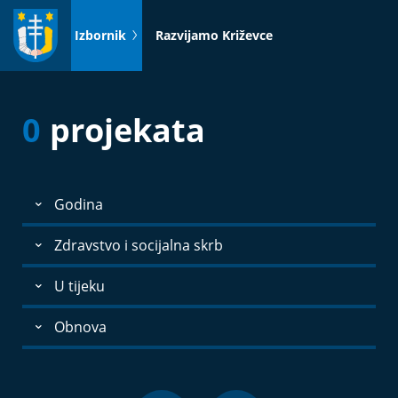
Idi
na
Izbornik
Razvijamo Križevce
sadržaj
0
projekata
Godina
Zdravstvo i socijalna skrb
U tijeku
Obnova