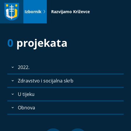
Idi
na
Izbornik
Razvijamo Križevce
sadržaj
0
projekata
2022.
Zdravstvo i socijalna skrb
U tijeku
Obnova