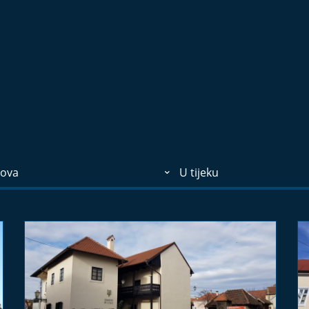
ova
U tijeku