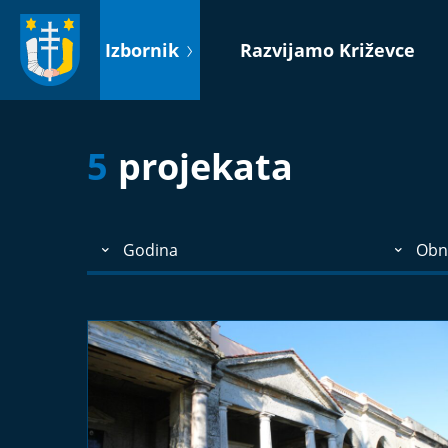
Idi
na
Izbornik
Razvijamo Križevce
sadržaj
5
projekata
Godina
Obn