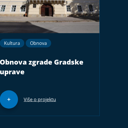
Kultura
Obnova
Obnova zgrade Gradske
uprave
Više o projektu