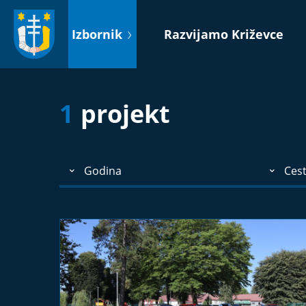
Idi
na
Izbornik
Razvijamo Križevce
sadržaj
1
projekt
Godina
Ces