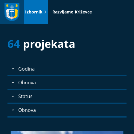
Idi
na
Izbornik
Razvijamo Križevce
sadržaj
64
projekata
Godina
Obnova
Status
Obnova