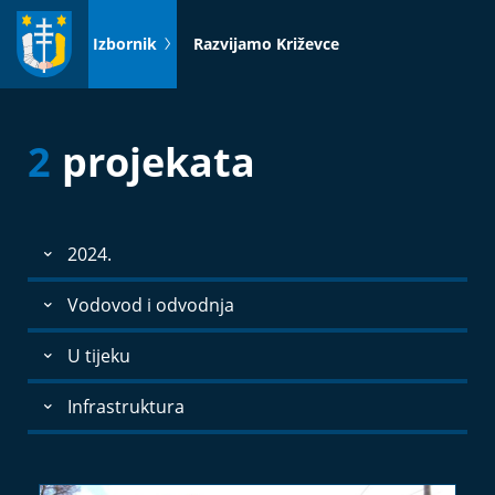
Idi
na
Izbornik
Razvijamo Križevce
sadržaj
2
projekata
2024.
Vodovod i odvodnja
U tijeku
Infrastruktura