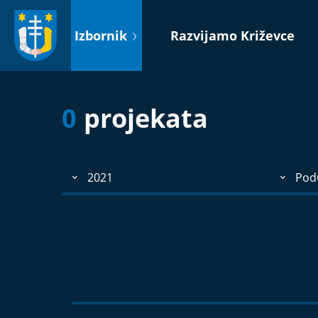
Idi
na
Izbornik
Razvijamo Križevce
sadržaj
0
projekata
2021
Podu