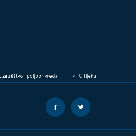
zetništvo i poljoprivreda
U tijeku