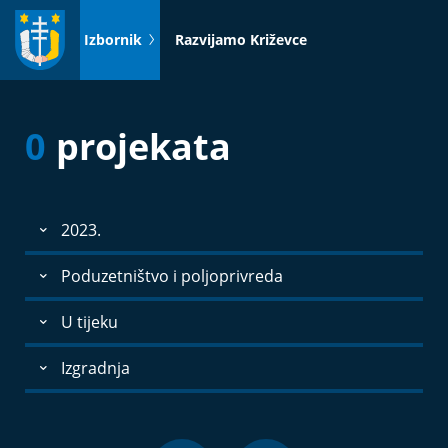
Idi
na
Izbornik
Razvijamo Križevce
sadržaj
0
projekata
2023.
Poduzetništvo i poljoprivreda
U tijeku
Izgradnja