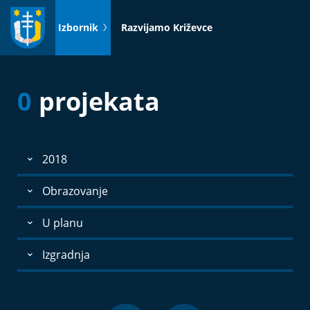
Idi
na
Izbornik
Razvijamo Križevce
sadržaj
0
projekata
2018
Obrazovanje
U planu
Izgradnja