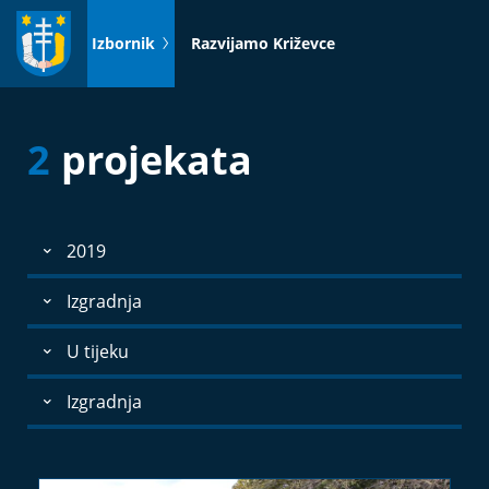
Idi
na
Izbornik
Razvijamo Križevce
sadržaj
2
projekata
2019
Izgradnja
U tijeku
Izgradnja