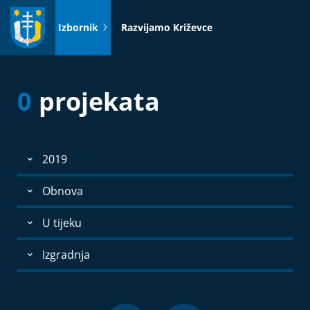
Idi
na
Izbornik
Razvijamo Križevce
sadržaj
0
projekata
2019
Obnova
U tijeku
Izgradnja