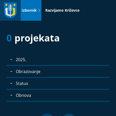
Idi
na
Izbornik
Razvijamo Križevce
sadržaj
0
projekata
2025.
Obrazovanje
Status
Obnova