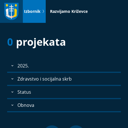
Idi
na
Izbornik
Razvijamo Križevce
sadržaj
0
projekata
2025.
Zdravstvo i socijalna skrb
Status
Obnova