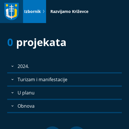
Idi
na
Izbornik
Razvijamo Križevce
sadržaj
0
projekata
2024.
Turizam i manifestacije
U planu
Obnova