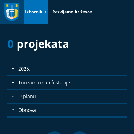
Idi
na
Izbornik
Razvijamo Križevce
sadržaj
0
projekata
2025.
Turizam i manifestacije
U planu
Obnova