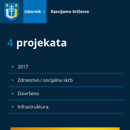
Idi
na
Izbornik
Razvijamo Križevce
sadržaj
4
projekata
2017
Zdravstvo i socijalna skrb
Dovršeno
Infrastruktura