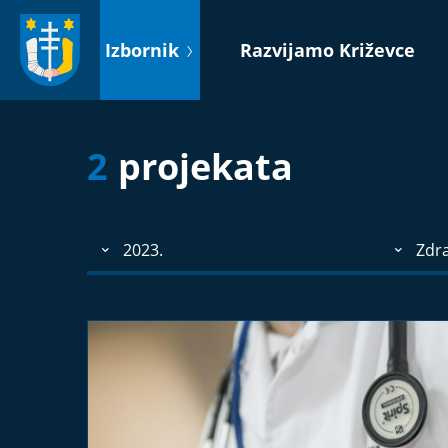
Idi
na
Izbornik
Razvijamo Križevce
sadržaj
2
projekata
2023.
Zdra