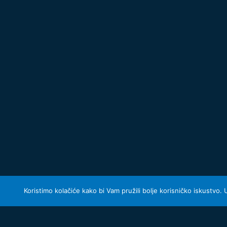
Koristimo kolačiće kako bi Vam pružili bolje korisničko iskustvo.