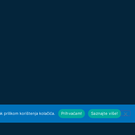
 prilikom korištenja kolačića.
Prihvaćam!
Saznajte više!