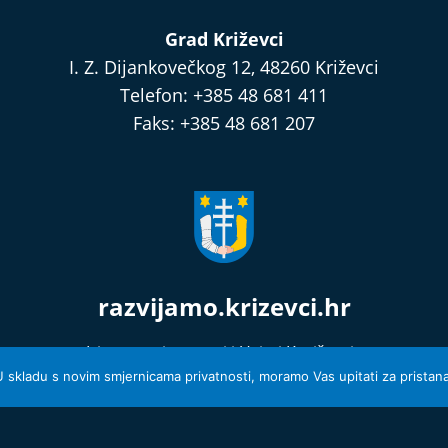
Grad Križevci
I. Z. Dijankovečkog 12, 48260 Križevci
Telefon: +385 48 681 411
Faks: +385 48 681 207
razvijamo.krizevci.hr
Izjava o privatnosti i Uvjeti Korištenja
© 2026 Grad Križevci
 U skladu s novim smjernicama privatnosti, moramo Vas upitati za pristanak