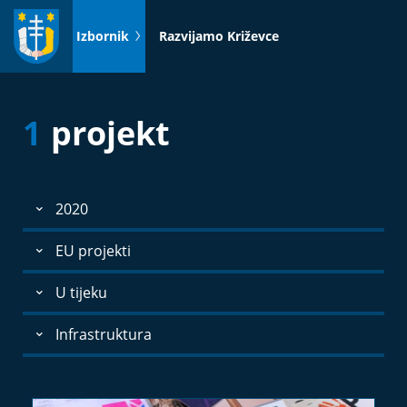
Idi
na
Izbornik
Razvijamo Križevce
sadržaj
1
projekt
2020
EU projekti
U tijeku
Infrastruktura