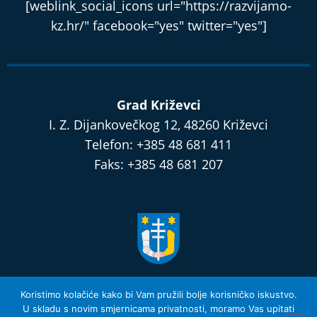
[weblink_social_icons url="https://razvijamo-
kz.hr/" facebook="yes" twitter="yes"]
Grad Križevci
I. Z. Dijankovečkog 12, 48260 Križevci
Telefon: +385 48 681 411
Faks: +385 48 681 207
razvijamo.krizevci.hr
Koristimo kolačiće kako bi Vam pružili bolje korisničko iskustvo.
U skladu s novim smjernicama privatnosti, moramo Vas upitati