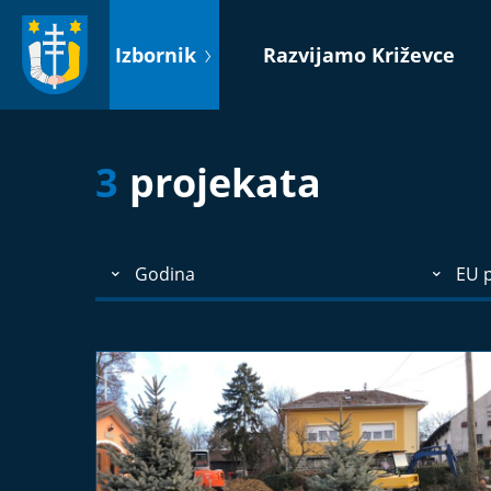
Idi
na
Izbornik
Razvijamo Križevce
sadržaj
3
projekata
Godina
EU p