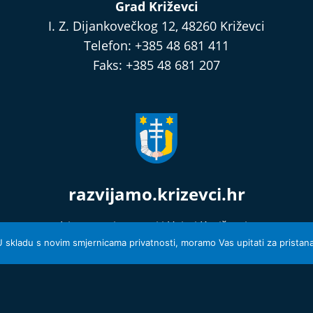
Grad Križevci
I. Z. Dijankovečkog 12, 48260 Križevci
Telefon: +385 48 681 411
Faks: +385 48 681 207
razvijamo.krizevci.hr
Izjava o privatnosti i Uvjeti Korištenja
© 2026 Grad Križevci
 U skladu s novim smjernicama privatnosti, moramo Vas upitati za pristanak