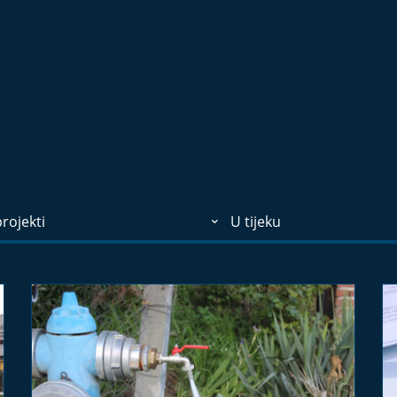
rojekti
U tijeku