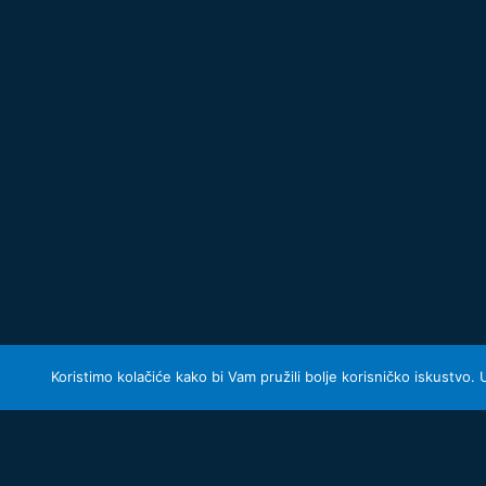
Koristimo kolačiće kako bi Vam pružili bolje korisničko iskustvo.