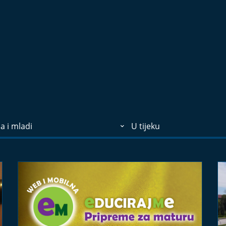
a i mladi
U tijeku