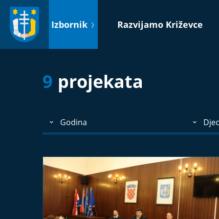
Idi
na
Izbornik
Razvijamo Križevce
sadržaj
9
projekata
Godina
Djec