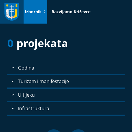
Idi
na
Izbornik
Razvijamo Križevce
sadržaj
0
projekata
Godina
Turizam i manifestacije
U tijeku
Infrastruktura