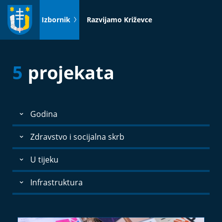
Idi
na
Izbornik
Razvijamo Križevce
sadržaj
5
projekata
Godina
Zdravstvo i socijalna skrb
U tijeku
Infrastruktura