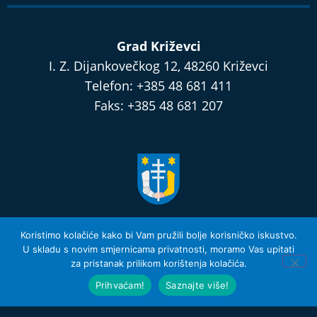
Grad Križevci
I. Z. Dijankovečkog 12, 48260 Križevci
Telefon: +385 48 681 411
Faks: +385 48 681 207
razvijamo.krizevci.hr
Koristimo kolačiće kako bi Vam pružili bolje korisničko iskustvo.
U skladu s novim smjernicama privatnosti, moramo Vas upitati
za pristanak prilikom korištenja kolačića.
Izjava o privatnosti i Uvjeti Korištenja
© 2026 Grad Križevci
Prihvaćam!
Saznajte više!