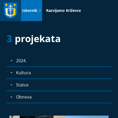
Idi
na
Izbornik
Razvijamo Križevce
sadržaj
3
projekata
2024.
Kultura
Status
Obnova