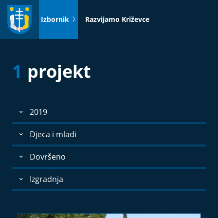
Idi
na
Izbornik
Razvijamo Križevce
sadržaj
1
projekt
2019
Djeca i mladi
Dovršeno
Izgradnja