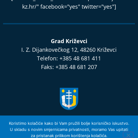
kz.hr/" facebook="yes" twitter="yes"]
Grad Križevci
I. Z. Dijankovečkog 12, 48260 Križevci
Telefon: +385 48 681 411
Faks: +385 48 681 207
razvijamo.krizevci.hr
Koristimo kolačiće kako bi Vam pružili bolje korisničko iskustvo.
U skladu s novim smjernicama privatnosti, moramo Vas upitati
za pristanak prilikom korištenja kolačića.
Izjava o privatnosti i Uvjeti Korištenja