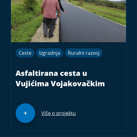
Ceste
Izgradnja
Ruralni razvoj
Asfaltirana cesta u
Vujićima Vojakovačkim
Više o projektu