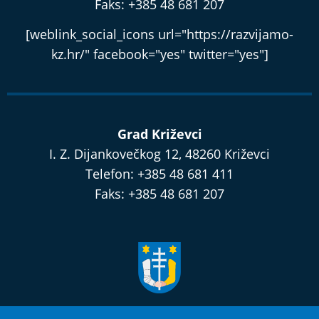
Faks: +385 48 681 207
[weblink_social_icons url="https://razvijamo-
kz.hr/" facebook="yes" twitter="yes"]
Grad Križevci
I. Z. Dijankovečkog 12, 48260 Križevci
Telefon: +385 48 681 411
Faks: +385 48 681 207