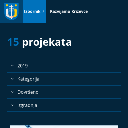
Idi
na
Izbornik
Razvijamo Križevce
sadržaj
15
projekata
2019
Kategorija
Dovršeno
Izgradnja