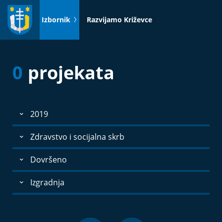
Idi
na
Izbornik
Razvijamo Križevce
sadržaj
0
projekata
2019
Zdravstvo i socijalna skrb
Dovršeno
Izgradnja