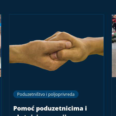
Poduzetništvo i poljoprivreda
Pomoć poduzetnicima i