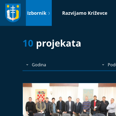
Idi
na
Izbornik
Razvijamo Križevce
sadržaj
10
projekata
Godina
Podu