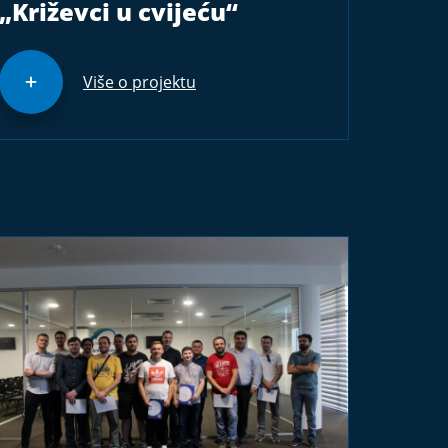
„Križevci u cvijeću“
Više o projektu