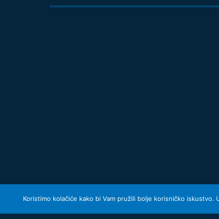
Koristimo kolačiće kako bi Vam pružili bolje korisničko iskustvo.