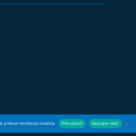
 prilikom korištenja kolačića.
Prihvaćam!
Saznajte više!