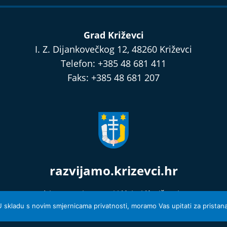
Grad Križevci
I. Z. Dijankovečkog 12, 48260 Križevci
Telefon: +385 48 681 411
Faks: +385 48 681 207
razvijamo.krizevci.hr
Izjava o privatnosti i Uvjeti Korištenja
© 2026 Grad Križevci
 U skladu s novim smjernicama privatnosti, moramo Vas upitati za pristanak