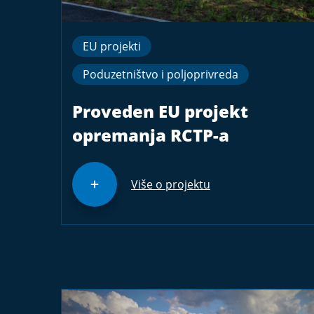
EU projekti
Poduzetništvo i poljoprivreda
Proveden EU projekt
opremanja RCTP-a
Više o projektu