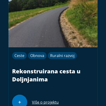
Ceste
Obnova
Ruralni razvoj
Rekonstruirana cesta u
Doljnjanima
Više o projektu